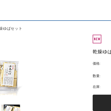
燥ゆばセット
乾燥ゆ
価格:
数量:
在庫: